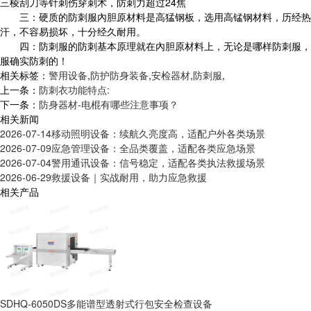
三棱刮刀等针刺伤穿刺术，防刺力超过24焦
三：硬质的防刺服內胆原材料是高猛钢板，选用高锰钢材料，历经热处
汗，不容易损坏，十分经久耐用。
四：防刺服的防刺基本原理就在內胆原材料上，无论是哪样防刺服，历
服确实防刺的！
相关标签：
警用设备
,
防护防身装备
,
安检器材
,
防刺服
,
上一条：
防刺衣功能特点:
下一条：
防身器材-电棍有哪些注意事项？
相关新闻
2026-07-14
移动照明设备：续航久亮度高，适配户外各类场景
2026-07-09
应急管理设备：全品类覆盖，适配各类应急场景
2026-07-04
警用通讯设备：信号稳定，适配各类执法救援场景
2026-06-29
救援设备｜实战耐用，助力应急救援
相关产品
SDHQ-6050DS多能谱型透射式行包安全检查设备