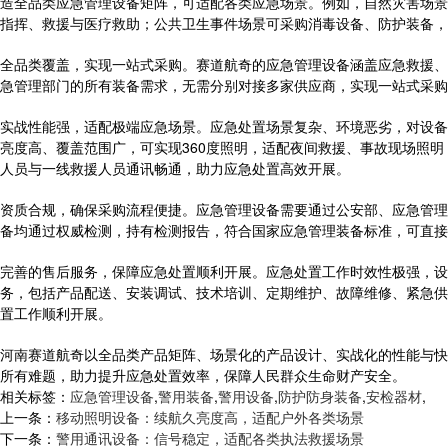
造全品类应急管理设备矩阵，可适配各类应急场景。例如，自然灾害场景
指挥、救援与医疗救助；公共卫生事件场景可采购消毒设备、防护装备，
全品类覆盖，实现一站式采购。赛道航奇的应急管理设备涵盖应急救援、
急管理部门的所有装备需求，无需分别对接多家供应商，实现一站式采购
实战性能强，适配极端应急场景。应急处置场景复杂、环境恶劣，对设备
亮度高、覆盖范围广，可实现360度照明，适配夜间救援、事故现场照
人员与一线救援人员通讯畅通，助力应急处置高效开展。
资质合规，确保采购流程便捷。应急管理设备需要通过公安部、应急管理
备均通过权威检测，持有检测报告，符合国家应急管理装备标准，可直接
完善的售后服务，保障应急处置顺利开展。应急处置工作时效性极强，设
务，包括产品配送、安装调试、技术培训、定期维护、故障维修、紧急供货
置工作顺利开展。
河南赛道航奇以全品类产品矩阵、场景化的产品设计、实战化的性能与快
所有难题，助力提升应急处置效率，保障人民群众生命财产安全。
相关标签：
应急管理设备
,
警用装备
,
警用设备
,
防护防身装备
,
安检器材
,
上一条：
移动照明设备：续航久亮度高，适配户外各类场景
下一条：
警用通讯设备：信号稳定，适配各类执法救援场景