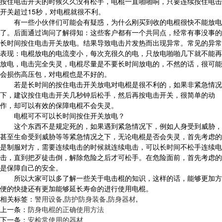
按住电击开关的时候久久没有松手，电棍一直啪啪响，只要连续按住电击
开关超过15秒，对电棍就很不利。
有一些小伙伴们可能会有疑惑，为什么刚买到收的电棍很快不能放电
了。后面通过询问了解得知：这些客户都有一个共同点，经常有事没事的
长时间按住电击开关放电。结果导致电击片发热而出现异常。常见的异常
表现：电棍放电的电流变小，每次充很久的电，只放电啪啪几下就不能再
放电，电击完全失灵，电棍尽量是不要长时间放电的，不然的话，很可能
会损伤高压包，对电棍也是不好的。
若是长时间的按住电击开关放电对电棍是很不利的，如果非紧急情况
下，建议按住电击开关几秒钟后松手，然后再按电击开关，很简单的动
作，却可以有效的保障电棍不会失灵。
电棍可不可以长时间按住开关放电？
这个东西不是规定死的，如果遇到紧急情况下，例如人身受到威胁，
甚至生命受到威胁等等紧急情况之下，无论电棍是否会失灵，首先考虑的
是制服对方，需要连续电击的时候就连续电击，可以长时间不松手连续电
击，直到把歹徒击倒，解除危险之后才可松手。在危险面前，首先考虑的
是保障自己的安全。
所以大家可以多了解一些关于电击棍的知识，这样的话，能够更加方
便的快捷还有更加能够延长寿命的进行使用电棍。
相关标签：
警用设备
,
防护防身装备
,
防身器材
,
上一条：
防身电棍的正确使用方法
下一条：
安检常使用的器材