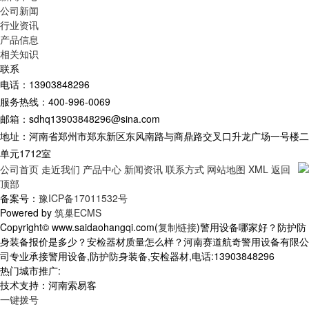
公司新闻
行业资讯
产品信息
相关知识
联系
电话：13903848296
服务热线：400-996-0069
邮箱：sdhq13903848296@sina.com
地址：河南省郑州市郑东新区东风南路与商鼎路交叉口升龙广场一号楼二
单元1712室
公司首页
走近我们
产品中心
新闻资讯
联系方式
网站地图
XML
返回
顶部
备案号：
豫ICP备17011532号
Powered by
筑巢ECMS
Copyright© www.saidaohangqi.com(
复制链接
)警用设备哪家好？防护防
身装备报价是多少？安检器材质量怎么样？河南赛道航奇警用设备有限公
司专业承接警用设备,防护防身装备,安检器材,电话:13903848296
热门城市推广:
技术支持：河南索易客
一键拨号