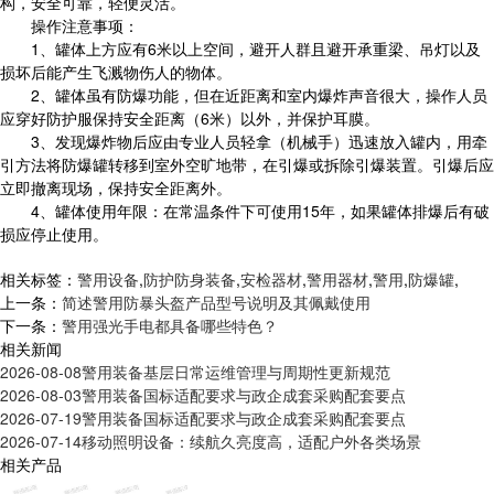
构，安全可靠，轻便灵活。
操作注意事项：
1、罐体上方应有6米以上空间，避开人群且避开承重梁、吊灯以及
损坏后能产生飞溅物伤人的物体。
2、罐体虽有防爆功能，但在近距离和室内爆炸声音很大，操作人员
应穿好防护服保持安全距离（6米）以外，并保护耳膜。
3、发现爆炸物后应由专业人员轻拿（机械手）迅速放入罐内，用牵
引方法将防爆罐转移到室外空旷地带，在引爆或拆除引爆装置。引爆后应
立即撤离现场，保持安全距离外。
4、罐体使用年限：在常温条件下可使用15年，如果罐体排爆后有破
损应停止使用。
相关标签：
警用设备
,
防护防身装备
,
安检器材
,
警用器材
,
警用
,
防爆罐
,
上一条：
简述警用防暴头盔产品型号说明及其佩戴使用
下一条：
警用强光手电都具备哪些特色？
相关新闻
2026-08-08
警用装备基层日常运维管理与周期性更新规范
2026-08-03
警用装备国标适配要求与政企成套采购配套要点
2026-07-19
警用装备国标适配要求与政企成套采购配套要点
2026-07-14
移动照明设备：续航久亮度高，适配户外各类场景
相关产品