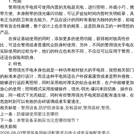
1. 性能
警用强光手电筒可使用内置的充电器充电，进行照明，外观小巧，携
带方便。本身附带的强光爆闪功能，可让歹徒短时间内暂时失明眩晕，具
有正当的防卫和攻击能力。产品在设计的同时有着较为独特的外形，前端
带有攻击性棘槽，整个设计上也非常的精美，这是防身自卫的一种理想的
产品。
在保证基础使用的同时，添加更多的使用功能，获得相对较高性价
比，可适合警用或者普通民众防身时使用。另外，不同的警用强光手电在
实际使用的过程当中，他们的特点也有所不同，不仅仅可以应用于警用，
还适合探险和防身。
2. 特色
警用强光手电本身也就是一种功率相对较大的手电筒，按照相关部门
的标准来进行设计，而且这种手电筒适合户外探索露营或者是野外搜救，
能够进行远距离照明，同时采用相对厚实的铝合金材质，在户外能够更加
放心的使用；照明模式采用按键操作，强光-弱光-爆闪来回切换，操作自
如，同一模式下光亮稳定。同时有些警用强光手电尾部还配有逃生锤，在
危急时刻可以有效的击碎玻璃或者车窗逃生。
相关标签：
警用设备
,
防护防身装备
,
安检器材
,
警用器材
,
警用
,
上一条：
防爆罐使用要注意哪些
下一条：
单警装备采购应当注意哪些细节？
相关新闻
2026-08-03
警用装备国标适配要求与政企成套采购配套要点