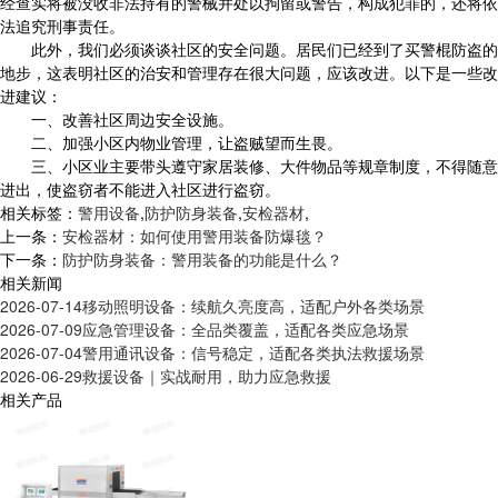
经查实将被没收非法持有的警械并处以拘留或警告，构成犯罪的，还将依
法追究刑事责任。
此外，我们必须谈谈社区的安全问题。居民们已经到了买警棍防盗的
地步，这表明社区的治安和管理存在很大问题，应该改进。以下是一些改
进建议：
一、改善社区周边安全设施。
二、加强小区内物业管理，让盗贼望而生畏。
三、小区业主要带头遵守家居装修、大件物品等规章制度，不得随意
进出，使盗窃者不能进入社区进行盗窃。
相关标签：
警用设备
,
防护防身装备
,
安检器材
,
上一条：
安检器材：如何使用警用装备防爆毯？
下一条：
防护防身装备：警用装备的功能是什么？
相关新闻
2026-07-14
移动照明设备：续航久亮度高，适配户外各类场景
2026-07-09
应急管理设备：全品类覆盖，适配各类应急场景
2026-07-04
警用通讯设备：信号稳定，适配各类执法救援场景
2026-06-29
救援设备｜实战耐用，助力应急救援
相关产品