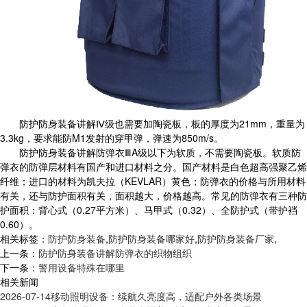
防护防身装备讲解
Ⅳ级也需要加陶瓷板，板的厚度为21mm，重量为
3.3kg，要求能防M1发射的穿甲弹，弹速为850m/s。
防护防身装备讲解防弹衣
ⅢA级以下为软质，不需要陶瓷板。软质防
弹衣的防弹层材料有国产和进口材料之分。国产材料是白色超高强聚乙烯
纤维；进口的材料为凯夫拉（KEVLAR）黄色；防弹衣的价格与所用材料
有关，还与防护面积有关，面积越大，价格越高。常见的防弹衣有三种防
护面积：背心式（0.27平方米）、马甲式（0.32）、全防护式（带护裆
0.60）。
相关标签：
防护防身装备
,
防护防身装备哪家好
,
防护防身装备厂家
,
上一条：
防护防身装备讲解防弹衣的织物组织
下一条：
警用设备特殊在哪里
相关新闻
2026-07-14
移动照明设备：续航久亮度高，适配户外各类场景