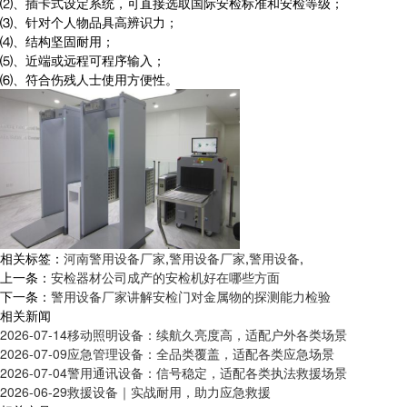
⑵、插卡式设定系统，可直接选取国际安检标准和安检等级；
⑶、针对个人物品具高辨识力；
⑷、结构坚固耐用；
⑸、近端或远程可程序输入；
⑹、符合伤残人士使用方便性。
相关标签：
河南警用设备厂家
,
警用设备厂家
,
警用设备
,
上一条：
安检器材公司成产的安检机好在哪些方面
下一条：
警用设备厂家讲解安检门对金属物的探测能力检验
相关新闻
2026-07-14
移动照明设备：续航久亮度高，适配户外各类场景
2026-07-09
应急管理设备：全品类覆盖，适配各类应急场景
2026-07-04
警用通讯设备：信号稳定，适配各类执法救援场景
2026-06-29
救援设备｜实战耐用，助力应急救援