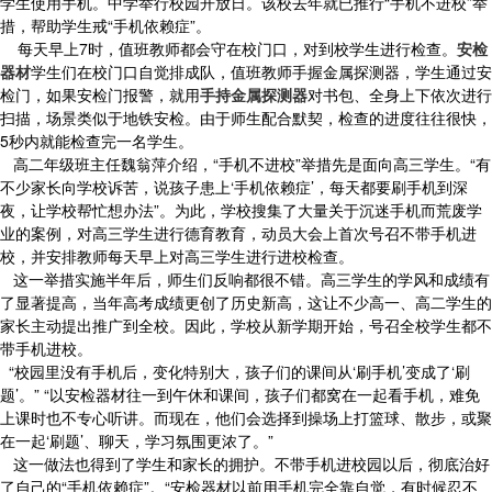
学生使用手机。中学举行校园开放日。该校去年就已推行“手机不进校”举
措，帮助学生戒“手机依赖症”。
每天早上7时，值班教师都会守在校门口，对到校学生进行检查。
安检
器材
学生们在校门口自觉排成队，值班教师手握金属探测器，学生通过安
检门，如果安检门报警，就用
手持金属探测器
对书包、全身上下依次进行
扫描，场景类似于地铁安检。由于师生配合默契，检查的进度往往很快，
5秒内就能检查完一名学生。
高二年级班主任魏翁萍介绍，“手机不进校”举措先是面向高三学生。“有
不少家长向学校诉苦，说孩子患上‘手机依赖症’，每天都要刷手机到深
夜，让学校帮忙想办法”。为此，学校搜集了大量关于沉迷手机而荒废学
业的案例，对高三学生进行德育教育，动员大会上首次号召不带手机进
校，并安排教师每天早上对高三学生进行进校检查。
这一举措实施半年后，师生们反响都很不错。高三学生的学风和成绩有
了显著提高，当年高考成绩更创了历史新高，这让不少高一、高二学生的
家长主动提出推广到全校。因此，学校从新学期开始，号召全校学生都不
带手机进校。
“校园里没有手机后，变化特别大，孩子们的课间从‘刷手机’变成了‘刷
题’。” “以安检器材往一到午休和课间，孩子们都窝在一起看手机，难免
上课时也不专心听讲。而现在，他们会选择到操场上打篮球、散步，或聚
在一起‘刷题’、聊天，学习氛围更浓了。”
这一做法也得到了学生和家长的拥护。不带手机进校园以后，彻底治好
了自己的“手机依赖症”。“安检器材以前用手机完全靠自觉，有时候忍不