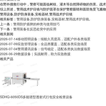
在野外搜救行动中，警察可能面临树枝、灌木等自然障碍物的伤害。战术
综上所述，警用战术护目镜与防护面罩在保护警察眼睛和面部免受飞溅物
警用设备,防护防身装备,安检器材,警用战术护目镜
相关标签：
警用设备
,
防护防身装备
,
安检器材
,
警用战术护目镜
,
上一条：
警用防护盾牌的种类与使用技巧
下一条：
警用装备在反恐处突中的应用
相关新闻
2026-07-14
移动照明设备：续航久亮度高，适配户外各类场景
2026-07-09
应急管理设备：全品类覆盖，适配各类应急场景
2026-07-04
警用通讯设备：信号稳定，适配各类执法救援场景
2026-06-29
救援设备｜实战耐用，助力应急救援
相关产品
SDHQ-6050DS多能谱型透射式行包安全检查设备