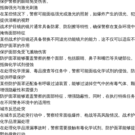
保护警察的眼睛免受伤害。
抵御强光与激光刺激
在某些情况下，警察可能面临强光或激光的照射，如爆炸产生的强光、犯
提供清晰的视野
战术护目镜的镜片通常具备防雾、防刮擦等特性，确保警察在复杂环境中
掩饰面部特征
某些战术护目镜还具备替换不同滤光功能镜片的能力，这不仅可以适应不
防护面罩的作用
保护面部免受飞溅物伤害
防护面罩能够覆盖警察的整个面部，包括眼睛、鼻子和嘴巴等关键部位。
抵御化学试剂侵蚀
在处理化学泄漏、毒品搜查等任务中，警察可能面临化学试剂的侵蚀。防
提供呼吸保护
某些防护面罩还配备有呼吸过滤装置，能够过滤掉空气中的有毒气体、颗
增强隐蔽性和震慑力
防护面罩能够遮盖警察的面部特征，增强隐蔽性。同时，在执行特殊任务
在不同警务环境中的适用性
城市反恐处突
在城市反恐处突行动中，警察经常面临爆炸、枪战等高风险情况。战术护
化学品泄漏处理
在处理化学品泄漏事故时，警察需要接触有毒化学试剂。防护面罩能够提
野外搜救行动