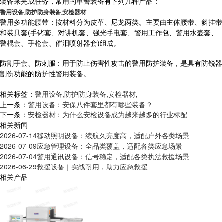
装备来完成任务，常用的单警装备有下列几种产品：
警用设备
,
防护防身装备
,
安检器材
警用多功能腰带：按材料分为皮革、尼龙两类。主要由主体腰带、斜挂带
和装具套(手铐套、对讲机套、强光手电套、警用工作包、警用水壶套、
警棍套、手枪套、催泪喷射器套)组成。
防割手套、防刺服：用于防止伤害性攻击的警用防护装备，是具有防锐器
割伤功能的防护性警用装备。
相关标签：
警用设备
,
防护防身装备
,
安检器材
,
上一条：
警用设备：安保八件套里都有哪些装备？
下一条：
安检器材：为什么安检设备成为越来越多的行业标配
相关新闻
2026-07-14
移动照明设备：续航久亮度高，适配户外各类场景
2026-07-09
应急管理设备：全品类覆盖，适配各类应急场景
2026-07-04
警用通讯设备：信号稳定，适配各类执法救援场景
2026-06-29
救援设备｜实战耐用，助力应急救援
相关产品