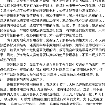
确实，各类警用器材的出现给工作人员带来了更多的保障，不仅在执
法过程中对违法者更有力地进行对抗，也是对自身安全的一种保障。这篇
文章主要介绍了如何正确处理警用器材，如何才能有效地发挥其作用。
关于警用器材的配置值得关注。每次使用完毕，警用器材乱七八糟的话，
遇到紧急情况需要警用器材的辅助工作时，就会发生找不到的尴尬情况，
逮捕的时机会延迟，造成非常严重的后果。因此，专门配装备，规划固定
的保管场所，严格按照规定的位置进行配置，消除散漫的应对措施。只有
这样苛刻的要求，在必要的时候，才不会手忙脚乱地去找。
为了更好地利用警用器材，需要深入了解各装备的相关知识，不仅要
熟悉各部分的结构，还需要牢牢掌握如何正确操作。如果在使用过程中不
习惯，如果真的发生危机需要使用的话，很可能会出现错误导致严重的后
果。因此，所有警务人员都需要认真学习使用警用器材，不要出现技艺不
成熟的问题。
警装顾名思义，就是工作人员在日常工作生活中应该使用的东西。不
仅包括工作中穿着的战斗背心和容纳各种应急工 具的警用器材包等，还
包括可以制服违法人员的战斗工 具武器，如高压放水枪和泪弹等。因
此，警用器材的内容比较广泛。
警用器材中的警用捕获器，看到这个名字，大家也许就能推测出它的
用途。主要使用这样的工 具逮捕坏人，维持社会的稳定。当然，对不受
控制的人也可以使用警务人员用的逮捕器。该工具只需轻轻一拉，即可打
开 锁定机构，可以对准想要抓住的位置进行简单的夹紧。为什么需要这
样的工 具呢?与近战相比，这类工 具可以远距离对抗罪犯，因此大大提