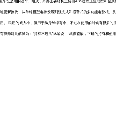
分电车也是用的这个）组成，外部主要结构主要由ABS硬胶压注成型和金
更新换代，从单纯棍型电棒发展到强光式和报警式的多功能电警棍。从
。 民用的威力小，但用于防身绰绰有余。不过在使用的时候有很多的注
师对此解释为：“持有不违法”比喻说：“就像硫酸，正确的持有和使用