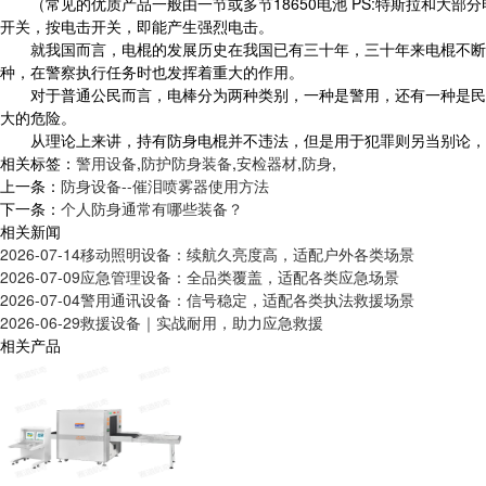
（常见的优质产品一般由一节或多节18650电池 PS:特斯拉和大部
开关，按电击开关，即能产生强烈电击。
就我国而言，电棍的发展历史在我国已有三十年，三十年来电棍不断地
种，在警察执行任务时也发挥着重大的作用。
对于普通公民而言，电棒分为两种类别，一种是警用，还有一种是民用
大的危险。
从理论上来讲，持有防身电棍并不违法，但是用于犯罪则另当别论，有律
相关标签：
警用设备
,
防护防身装备
,
安检器材
,
防身
,
上一条：
防身设备--催泪喷雾器使用方法
下一条：
个人防身通常有哪些装备？
相关新闻
2026-07-14
移动照明设备：续航久亮度高，适配户外各类场景
2026-07-09
应急管理设备：全品类覆盖，适配各类应急场景
2026-07-04
警用通讯设备：信号稳定，适配各类执法救援场景
2026-06-29
救援设备｜实战耐用，助力应急救援
相关产品