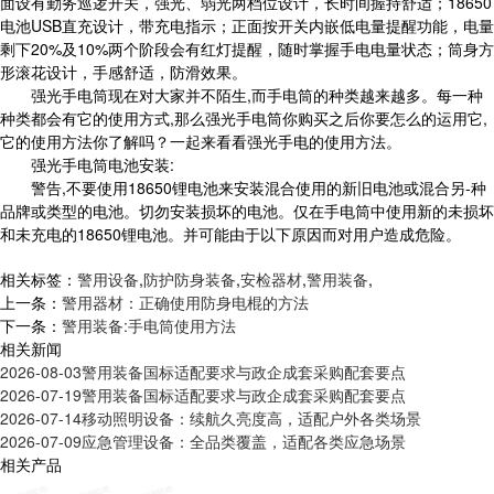
面设有勤务巡逻开关，强光、弱光两档位设计，长时间握持舒适；18650
电池USB直充设计，带充电指示；正面按开关内嵌低电量提醒功能，电量
剩下20%及10%两个阶段会有红灯提醒，随时掌握手电电量状态；筒身方
形滚花设计，手感舒适，防滑效果。
强光手电筒现在对大家并不陌生,而手电筒的种类越来越多。每一种
种类都会有它的使用方式,那么强光手电筒你购买之后你要怎么的运用它,
它的使用方法你了解吗？一起来看看强光手电的使用方法。
强光手电筒电池安装:
警告,不要使用18650锂电池来安装混合使用的新旧电池或混合另-种
品牌或类型的电池。切勿安装损坏的电池。仅在手电筒中使用新的未损坏
和未充电的18650锂电池。并可能由于以下原因而对用户造成危险。
相关标签：
警用设备
,
防护防身装备
,
安检器材
,
警用装备
,
上一条：
警用器材：正确使用防身电棍的方法
下一条：
警用装备:手电筒使用方法
相关新闻
2026-08-03
警用装备国标适配要求与政企成套采购配套要点
2026-07-19
警用装备国标适配要求与政企成套采购配套要点
2026-07-14
移动照明设备：续航久亮度高，适配户外各类场景
2026-07-09
应急管理设备：全品类覆盖，适配各类应急场景
相关产品