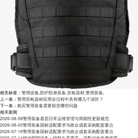
相关标签：
警用设备
,
防护防身装备
,
安检器材
,
警用装备
,
上一条：
警用安检器材应用全过程中具有哪几个误区？
下一条：
购买警用装备需要留意哪些问题
相关新闻
2026-08-08
警用装备基层日常运维管理与周期性更新规范
2026-08-03
警用装备国标适配要求与政企成套采购配套要点
2026-07-19
警用装备国标适配要求与政企成套采购配套要点
2026-07-14
移动照明设备：续航久亮度高，适配户外各类场景