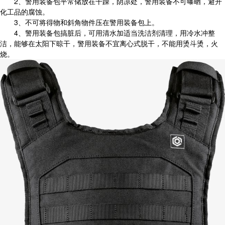
2、警用装备包平常储放在干躁，阴凉处，警用装备不可曝晒，避开
化工品的腐蚀。
3、不可将得物和斜角物件压在警用装备包上。
4、警用装备包搞脏后，可用清水加适当洗洁剂清理，用冷水冲整
洁，能够在太阳下晾干，警用装备不宜离心式脱干，不能用烫斗烫，火
烧。