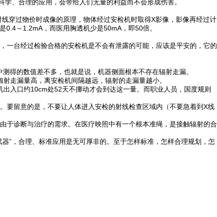
。科学、合理的应用，会带给人们无量的利益而不会形成伤害。
射线穿过物价时成像的原理，物体经过安检机时取得X影像，影像再经过计
～1.2mA，而医用胸透机少是50mA，即50倍。
，一台经过检验合格的安检机是不会有泄露的可能，应该是平安的，它的
然环境中测得的数值差不多，也就是说，机器侧面根本不存在辐射走漏。
入口的辐射走漏量高，离安检机间隔越远，辐射的走漏量越小。
检机出入口约10cm处52天不挪动才会到达这一量。而职业人员，国度规则
。要留意的是，不要让人体进入安检的射线检查区域内（不要急着到X线
由于诊断与治疗的需求。在医疗映照中有一个根本准绳，是接触辐射的合
武器”，合理、标准应用是无可厚非的。至于怎样标准，怎样合理规划，怎