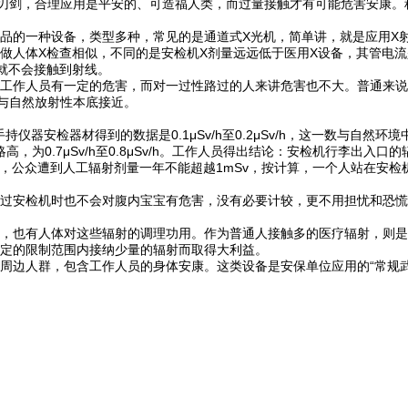
双刃剑，合理应用是平安的、可造福人类，而过量接触才有可能危害安康
品的一种设备，类型多种，常见的是通道式X光机，简单讲，就是应用X
体X检查相似，不同的是安检机X剂量远远低于医用X设备，其管电流是0.4
就不会接触到射线。
工作人员有一定的危害，而对一过性路过的人来讲危害也不大。普通来说
一数据与自然放射性本底接近。
持仪器安检器材得到的数据是0.1μSv/h至0.2μSv/h，这一数与自
，为0.7μSv/h至0.8μSv/h。工作人员得出结论：安检机行李出
）规则，公众遭到人工辐射剂量一年不能超越1mSv，按计算，一个人站在安
过安检机时也不会对腹内宝宝有危害，没有必要计较，更不用担忧和恐慌
，也有人体对这些辐射的调理功用。作为普通人接触多的医疗辐射，则是
定的限制范围内接纳少量的辐射而取得大利益。
周边人群，包含工作人员的身体安康。这类设备是安保单位应用的“常规