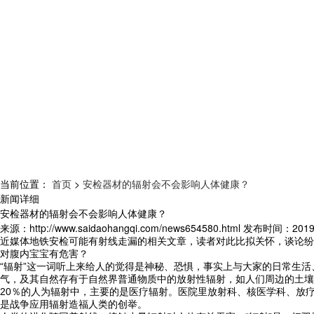
当前位置：
首页
>
安检器材的辐射会不会影响人体健康？
新闻详细
安检器材的辐射会不会影响人体健康？
来源：
http://www.saidaohangqi.com/news654580.html
发布时间：
2019
近媒体地铁安检可能有射线走漏的相关文章，读者对此比拟关怀，谈论纷
对腹内宝宝有危害？
“辐射”这一词听上来给人的觉得是神秘、恐惧，事实上与大家的日常生活
气，及其自然存有于自然界普通物质中的放射性辐射，如人们周边的土壤
20％的人为辐射中，主要的是医疗辐射。医院里放射科、核医学科、放疗
是战争应用辐射造福人类的创举。