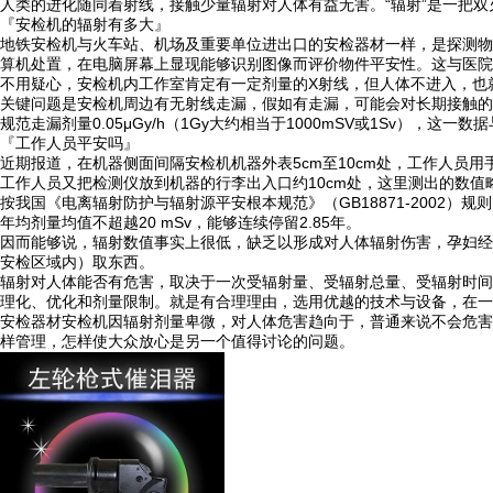
人类的进化随同着射线，接触少量辐射对人体有益无害。“辐射”是一把
『安检机的辐射有多大』
地铁安检机与火车站、机场及重要单位进出口的安检器材一样，是探测物
算机处置，在电脑屏幕上显现能够识别图像而评价物件平安性。这与医院做人
不用疑心，安检机内工作室肯定有一定剂量的X射线，但人体不进入，也
关键问题是安检机周边有无射线走漏，假如有走漏，可能会对长期接触的
规范走漏剂量0.05μGy/h（1Gy大约相当于1000mSV或1Sv），这
『工作人员平安吗』
近期报道，在机器侧面间隔安检机机器外表5cm至10cm处，工作人员用手
工作人员又把检测仪放到机器的行李出入口约10cm处，这里测出的数值略高
按我国《电离辐射防护与辐射源平安根本规范》（GB18871-2002
年均剂量均值不超越20 mSv，能够连续停留2.85年。
因而能够说，辐射数值事实上很低，缺乏以形成对人体辐射伤害，孕妇经
安检区域内）取东西。
辐射对人体能否有危害，取决于一次受辐射量、受辐射总量、受辐射时间
理化、优化和剂量限制。就是有合理理由，选用优越的技术与设备，在一
安检器材安检机因辐射剂量卑微，对人体危害趋向于，普通来说不会危害
样管理，怎样使大众放心是另一个值得讨论的问题。