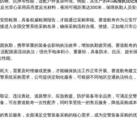
防晒、抗摔等性能，适配户外复杂环境。例如，其生产的4G
高清执法记
；反光背心采用高亮度反光材料，夜间可视距离达300米，保障执勤人员
安部检测，具备权威检测报告，才能通过采购审核。赛道航奇作为公安厅
接进入全国交警系统采购名录，确保采购流程合规、便捷。正如银川市公安
面执勤，携带笨重的装备会影响执法效率，增加执勤疲劳感。赛道航奇的
，适配路面流动执法；强光手电体积小、重量轻，具备防水、抗压、超长续
击性能。
耗大，需要及时维修或更换，才能确保执法工作正常开展。赛道航奇建立
警系统采购需求，公司提供定制化服务，可根据不同地区交通执法特点，
取证、违法查处、道路警示、应急救援、防护装备等全品类，可满足交警
备，可在赛道航奇一次性配齐，同时享受统一的售后服务，降低采购成本
的售后服务，全面满足交警装备采购的核心需求，成为交警装备采购的优