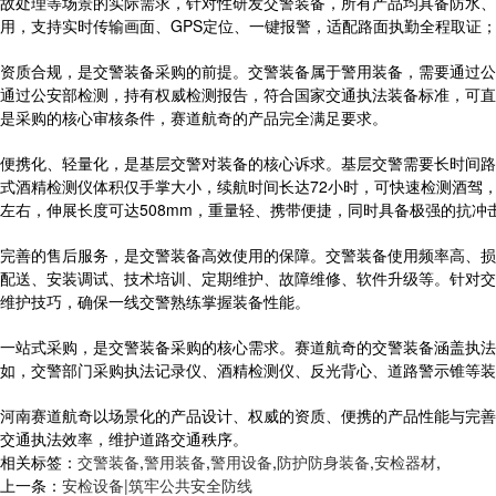
故处理等场景的实际需求，针对性研发交警装备，所有产品均具备防水、
用，支持实时传输画面、GPS定位、一键报警，适配路面执勤全程取证
资质合规，是交警装备采购的前提。交警装备属于警用装备，需要通过公
通过公安部检测，持有权威检测报告，符合国家交通执法装备标准，可直
是采购的核心审核条件，赛道航奇的产品完全满足要求。
便携化、轻量化，是基层交警对装备的核心诉求。基层交警需要长时间路
式酒精检测仪体积仅手掌大小，续航时间长达72小时，可快速检测酒驾
左右，伸展长度可达508mm，重量轻、携带便捷，同时具备极强的抗冲
完善的售后服务，是交警装备高效使用的保障。交警装备使用频率高、损
配送、安装调试、技术培训、定期维护、故障维修、软件升级等。针对交
维护技巧，确保一线交警熟练掌握装备性能。
一站式采购，是交警装备采购的核心需求。赛道航奇的交警装备涵盖执法
如，交警部门采购执法记录仪、酒精检测仪、反光背心、道路警示锥等装
河南赛道航奇以场景化的产品设计、权威的资质、便携的产品性能与完善
交通执法效率，维护道路交通秩序。
相关标签：
交警装备
,
警用装备
,
警用设备
,
防护防身装备
,
安检器材
,
上一条：
安检设备|筑牢公共安全防线