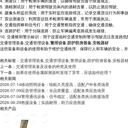
4. 测速仪：用于检测车辆的速度，以确保驾驶员遵守限速规定。
5. 酒精测试仪：用于检测驾驶员体内的酒精含量，以防止酒后驾驶。
6. 摄像头和监控系统：用于实时监控道路情况，记录交通违法行为和事
7. 雷达测速仪：利用雷达技术检测车辆速度，常用于测速执法。
8. 交通指挥棒和信号灯：用于交通警察指挥交通，确保交通流畅。
9. 道路护栏：用于分隔道路，防止车辆偏离道路或发生碰撞。
10. 交通锥和警示标识：用于设置临时交通管制和警示驾驶员注意道路危
交通管理装备,交通管理设备,
警用设备
,
防护防身装备
,
安检器材
这些装备和设备的使用有助于维护交通秩序、保障行人和车辆的安全，并
相关标签：
交通管理装备
,
交通管理设备
,
警用设备
,
防护防身装备
,
安检器
上一条：
交通管理装备及设备的种类及使用
下一条：
如果在使用金属探测器时发现了异常，应该如何处理？
相关新闻
2026-07-14
移动照明设备：续航久亮度高，适配户外各类场景
2026-07-09
应急管理设备：全品类覆盖，适配各类应急场景
2026-07-04
警用通讯设备：信号稳定，适配各类执法救援场景
2026-06-29
救援设备｜实战耐用，助力应急救援
相关产品