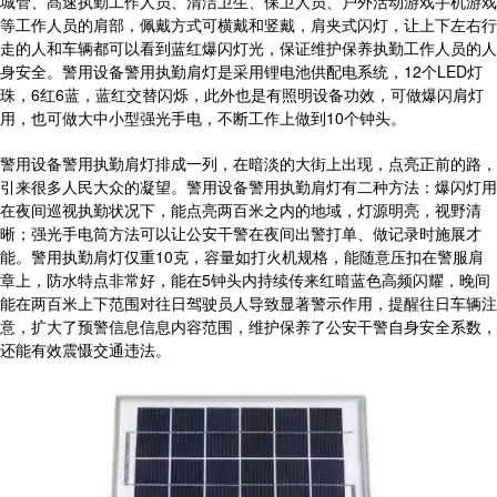
城管、髙速执勤工作人员、清洁卫生、保卫人员、户外活动游戏手机游戏
等工作人员的肩部，佩戴方式可横戴和竖戴，肩夹式闪灯，让上下左右行
走的人和车辆都可以看到蓝红爆闪灯光，保证维护保养执勤工作人员的人
身安全。警用设备警用执勤肩灯是采用锂电池供配电系统，12个LED灯
珠，6红6蓝，蓝红交替闪烁，此外也是有照明设备功效，可做爆闪肩灯
用，也可做大中小型强光手电，不断工作上做到10个钟头。
警用设备警用执勤肩灯排成一列，在暗淡的大街上出现，点亮正前的路，
引来很多人民大众的凝望。警用设备警用执勤肩灯有二种方法：爆闪灯用
在夜间巡视执勤状况下，能点亮两百米之内的地域，灯源明亮，视野清
晰；强光手电筒方法可以让公安干警在夜间出警打单、做记录时施展才
能。警用执勤肩灯仅重10克，容量如打火机规格，能随意压扣在警服肩
章上，防水特点非常好，能在5钟头内持续传来红暗蓝色高频闪耀，晚间
能在两百米上下范围对往日驾驶员人导致显著警示作用，提醒往日车辆注
意，扩大了预警信息信息内容范围，维护保养了公安干警自身安全系数，
还能有效震慑交通违法。